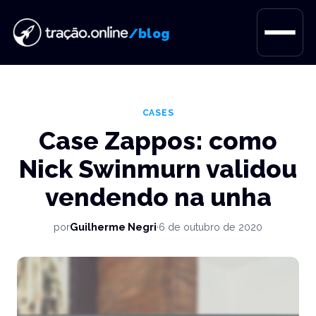
Pular
para
/blog
o
conteúdo
CASES
Case Zappos: como
Nick Swinmurn validou
vendendo na unha
por
Guilherme Negri
·
6 de outubro de 2020