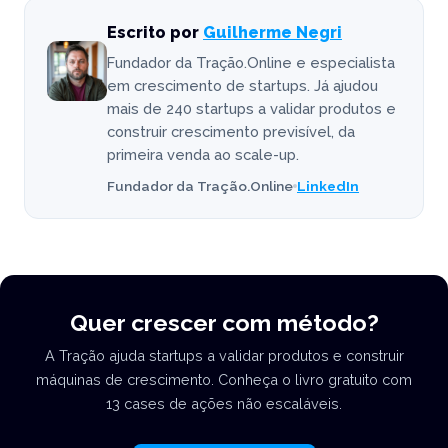
Escrito por
Guilherme Negri
Fundador da Tração.Online e especialista
em crescimento de startups. Já ajudou
mais de 240 startups a validar produtos e
construir crescimento previsível, da
primeira venda ao scale-up.
Fundador da Tração.Online
LinkedIn
Quer crescer com método?
A Tração ajuda startups a validar produtos e construir
máquinas de crescimento. Conheça o livro gratuito com
13 cases de ações não escaláveis.